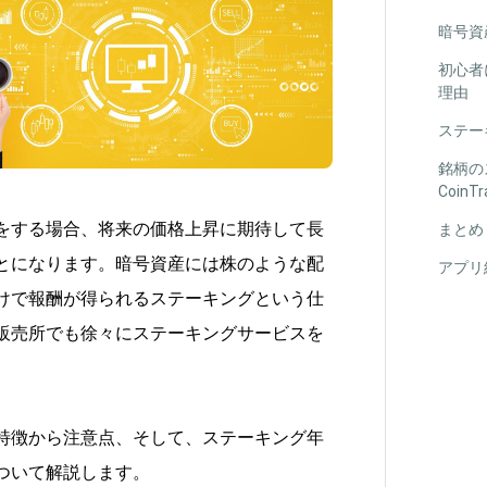
暗号資
初心者
理由
ステー
銘柄の
CoinTr
をする場合、将来の価格上昇に期待して長
まとめ
とになります。暗号資産には株のような配
アプリ
けで報酬が得られるステーキングという仕
販売所でも徐々にステーキングサービスを
特徴から注意点、そして、ステーキング年
ついて解説します。