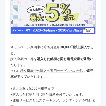
キャンペーン期間中に暗号資産を
10,000円以上購入
する
と、
購入金額の一部を
購入した銘柄と同じ暗号資産で還元
い
たします。
さらに
積立機能での購入
や
運用サービスへの申込
で
還元
率がアップ
いたします。
※還元上限：5,000円相当まで
※購入した銘柄と同じ暗号資産を付与いたします。
※運用サービスとはステーキング、レンディングを指しま