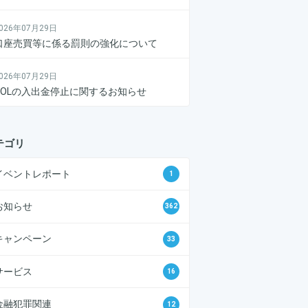
026年07月29日
口座売買等に係る罰則の強化について
026年07月29日
POLの入出金停止に関するお知らせ
テゴリ
イベントレポート
1
お知らせ
362
キャンペーン
33
サービス
16
金融犯罪関連
12