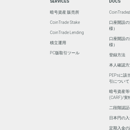
SERVICES
DOCS
暗号資産 販売所
CoinTra
CoinTrade Stake
口座開設の
様）
CoinTrade Lending
口座開設の
積立運用
様）
PC版取引ツール
登録方法
本人確認方
PEPsに
引について
暗号資産等
(CARF)
二段階認証
日本円の入
定期入金の