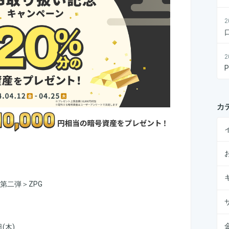
2
2
カ
第二弾＞ZPG
日(木)