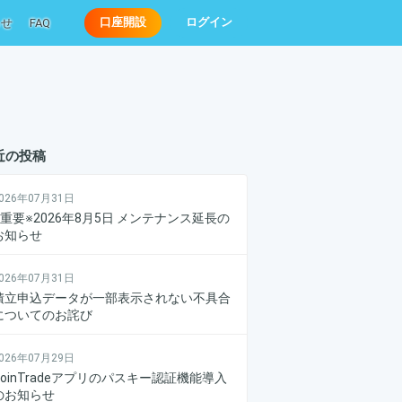
らせ
FAQ
口座開設
ログイン
近の投稿
026年07月31日
※重要※2026年8月5日 メンテナンス延長の
お知らせ
026年07月31日
積立申込データが一部表示されない不具合
についてのお詫び
026年07月29日
CoinTradeアプリのパスキー認証機能導入
のお知らせ