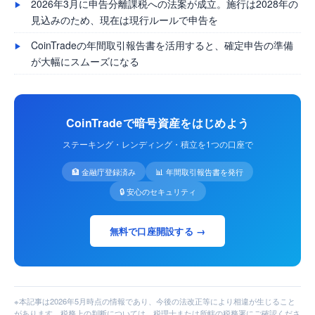
2026年3月に申告分離課税への法案が成立。施行は2028年の
見込みのため、現在は現行ルールで申告を
CoinTradeの年間取引報告書を活用すると、確定申告の準備
が大幅にスムーズになる
CoinTradeで暗号資産をはじめよう
ステーキング・レンディング・積立を1つの口座で
🏦 金融庁登録済み
📊 年間取引報告書を発行
🔒 安心のセキュリティ
無料で口座開設する →
※本記事は2026年5月時点の情報であり、今後の法改正等により相違が生じること
があります。税務上の判断については、税理士または所轄の税務署にご確認くださ