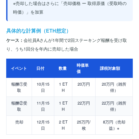
※売却した場合はさらに「売却価格 ー 取得原価（受取時の
時価）」を加算
具体的な計算例（ETH想定）
ケース：
会社員Aさんが1年間で2回ステーキング報酬を受け取
り、うち1回分を年内に売却した場合
時価単
イベント
日付
数量
課税対象額
価
報酬①受
10月15
1 ET
20万円
20万円（雑所
取
日
H
得）
報酬②受
11月15
1 ET
22万円
22万円（雑所
取
日
H
得）
売却
12月15
2 ET
25万円/
8万円（売却
日
H
枚
益）※