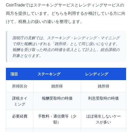
CoinTradeではステーキングサービスとレンディングサービスの
両方を提供しています。どちらを利用するか検討している方に向
けて、税務上の扱いの違いを整理します。
国税庁の見解では、ステーキング・レンディング・マイニング
で得た報酬はいずれも「雑所得」として同じ扱いになります。
報酬を受け取った時点の時価を収入として計上し、総合課税の
対象となります。
項目
ステーキング
レンディング
所得区分
雑所得
雑所得
課税タイ
報酬受取時の時価
利息受取時の時価
ミング
必要経費
手数料・通信費等（少
ほぼ発生しないケー
額）
スが多い