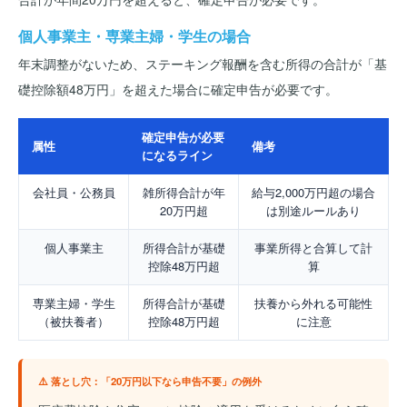
個人事業主・専業主婦・学生の場合
年末調整がないため、ステーキング報酬を含む所得の合計が「基
礎控除額48万円」を超えた場合に確定申告が必要です。
確定申告が必要
属性
備考
になるライン
会社員・公務員
雑所得合計が年
給与2,000万円超の場合
20万円超
は別途ルールあり
個人事業主
所得合計が基礎
事業所得と合算して計
控除48万円超
算
専業主婦・学生
所得合計が基礎
扶養から外れる可能性
（被扶養者）
控除48万円超
に注意
⚠️ 落とし穴：「20万円以下なら申告不要」の例外