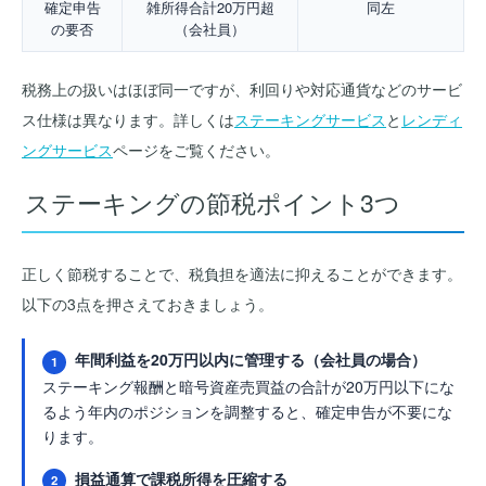
確定申告
雑所得合計20万円超
同左
の要否
（会社員）
税務上の扱いはほぼ同一ですが、利回りや対応通貨などのサービ
ス仕様は異なります。詳しくは
ステーキングサービス
と
レンディ
ングサービス
ページをご覧ください。
ステーキングの節税ポイント3つ
正しく節税することで、税負担を適法に抑えることができます。
以下の3点を押さえておきましょう。
年間利益を20万円以内に管理する（会社員の場合）
1
ステーキング報酬と暗号資産売買益の合計が20万円以下にな
るよう年内のポジションを調整すると、確定申告が不要にな
ります。
損益通算で課税所得を圧縮する
2