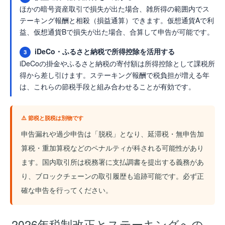
ほかの暗号資産取引で損失が出た場合、雑所得の範囲内でス
テーキング報酬と相殺（損益通算）できます。仮想通貨Aで利
益、仮想通貨Bで損失が出た場合、合算して申告が可能です。
iDeCo・ふるさと納税で所得控除を活用する
3
iDeCoの掛金やふるさと納税の寄付額は所得控除として課税所
得から差し引けます。ステーキング報酬で税負担が増える年
は、これらの節税手段と組み合わせることが有効です。
⚠️ 節税と脱税は別物です
申告漏れや過少申告は「脱税」となり、延滞税・無申告加
算税・重加算税などのペナルティが科される可能性があり
ます。国内取引所は税務署に支払調書を提出する義務があ
り、ブロックチェーンの取引履歴も追跡可能です。必ず正
確な申告を行ってください。
2026年税制改正とステーキングへの