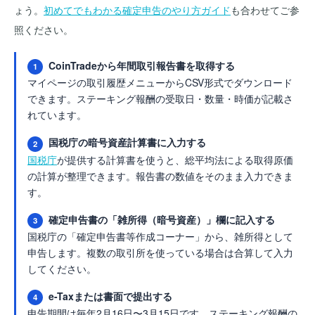
ょう。
初めてでもわかる確定申告のやり方ガイド
も合わせてご参
照ください。
CoinTradeから年間取引報告書を取得する
1
マイページの取引履歴メニューからCSV形式でダウンロード
できます。ステーキング報酬の受取日・数量・時価が記載さ
れています。
国税庁の暗号資産計算書に入力する
2
国税庁
が提供する計算書を使うと、総平均法による取得原価
の計算が整理できます。報告書の数値をそのまま入力できま
す。
確定申告書の「雑所得（暗号資産）」欄に記入する
3
国税庁の「確定申告書等作成コーナー」から、雑所得として
申告します。複数の取引所を使っている場合は合算して入力
してください。
e-Taxまたは書面で提出する
4
申告期間は毎年2月16日〜3月15日です。ステーキング報酬の