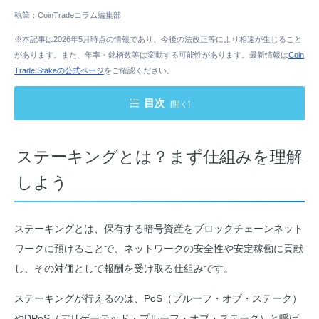
執筆：CoinTradeコラム編集部
※本記事は2026年5月時点の情報であり、今後の法改正等により相違が生じること
があります。また、年率・銘柄数等は変動する可能性があります。最新情報は
Coin
Trade Stakeの公式ページ
をご確認ください。
目次
ステーキングとは？まず仕組みを理解しよう
ステーキングとは？まず仕組みを理解
ステーキングの5つのメリット
しよう
ステーキングの4つのデメリットと対策
ステーキングとレンディングの違いを比較
ステーキングとは、保有する暗号資産をブロックチェーンネット
ステーキング報酬にかかる税金
ワークに預けることで、ネットワークの安全性や安定稼働に貢献
CoinTrade Stakeでステーキングを始める方法
し、その対価として報酬を受け取る仕組みです。
よくある質問
ステーキングが行えるのは、PoS（プルーフ・オブ・ステーク）
やDPoS（デリゲーテッド・プルーフ・オブ・ステーク）と呼ば