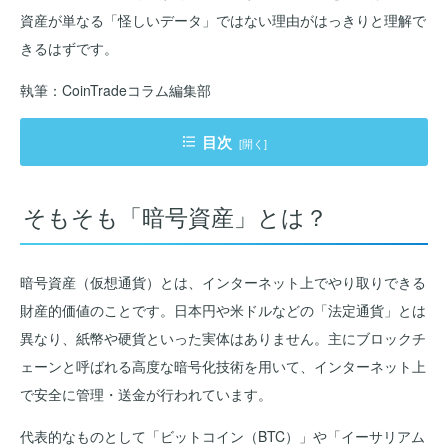
資産が単なる「怪しいデータ」ではない理由がはっきりと理解で
きるはずです。
執筆：CoinTradeコラム編集部
目次
そもそも「暗号資産」とは？
そもそも「暗号資産」とは？
【結論】暗号資産（仮想通貨）になぜ価値があるのか？3つの理
由
暗号資産（仮想通貨）とは、インターネット上でやり取りできる
「価値がある」のになぜ価格が激しく上下するの？
財産的価値のことです。日本円や米ドルなどの「法定通貨」とは
いまだに「怪しい」「価値がない」と言われがちな理由
異なり、紙幣や硬貨といった実体はありません。主にブロックチ
単なるブームじゃない？暗号資産の将来性と今後の見通し
ェーンと呼ばれる高度な暗号化技術を用いて、インターネット上
で安全に管理・送金が行われています。
暗号資産の価値に関するよくある質問（Q&A）
代表的なものとして「ビットコイン（BTC）」や「イーサリアム
まとめ：暗号資産の価値は多面的。仕組みを理解して投資判断