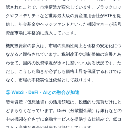
認されたことで、市場構造が変化しています。ブラックロッ
クやフィデリティなど世界最大級の資産運用会社がETFを提
供し、年金基金やヘッジファンドといった機関マネーが暗号
資産市場に本格的に流入しています。
機関投資家の参入は、市場の流動性向上と価格の安定化につ
ながると期待されています。税制改正や規制整備の進展とあ
わせて、国内の投資環境が徐々に整いつつある状況です。た
だし、こうした動きが必ずしも価格上昇を保証するわけでは
なく、市場の不確実性は依然として残ります。
③ Web3・DeFi・AIとの融合が加速
暗号資産（仮想通貨）の活用領域は、投機的な売買だけにと
どまらなくなっています。DeFi（分散型金融）は銀行などの
中央機関を介さずに金融サービスを提供する仕組みで、低コ
スト・高速な送金や融資を可能にしています。