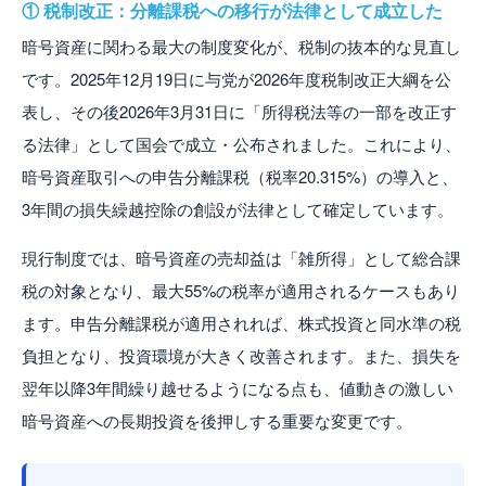
① 税制改正：分離課税への移行が法律として成立した
暗号資産に関わる最大の制度変化が、税制の抜本的な見直し
です。2025年12月19日に与党が2026年度税制改正大綱を公
表し、その後2026年3月31日に「所得税法等の一部を改正す
る法律」として国会で成立・公布されました。これにより、
暗号資産取引への申告分離課税（税率20.315%）の導入と、
3年間の損失繰越控除の創設が法律として確定しています。
現行制度では、暗号資産の売却益は「雑所得」として総合課
税の対象となり、最大55%の税率が適用されるケースもあり
ます。申告分離課税が適用されれば、株式投資と同水準の税
負担となり、投資環境が大きく改善されます。また、損失を
翌年以降3年間繰り越せるようになる点も、値動きの激しい
暗号資産への長期投資を後押しする重要な変更です。