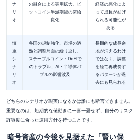
ナ
の融合による実用拡大、ビ
経済の悪化によ
リ
ットコイン半減期後の需給
って成長が妨げ
オ
変化
られる可能性が
ある
慎
各国の規制強化、市場の過
長期的な成長余
重
熱と調整局面の繰り返し、
地が消えるわけ
シ
ステーブルコイン・DeFiで
ではなく、調整
ナ
のトラブル、AI・半導体バ
を経て再成長す
リ
ブルの影響波及
るパターンが過
オ
去にも見られる
どちらのシナリオが現実になるかは誰にも断言できません。
重要なのは、短期的な値動きに一喜一憂せず、自分のリスク
許容度に合った運用方針を持つことです。
暗号資産の今後を見据えた「賢い保