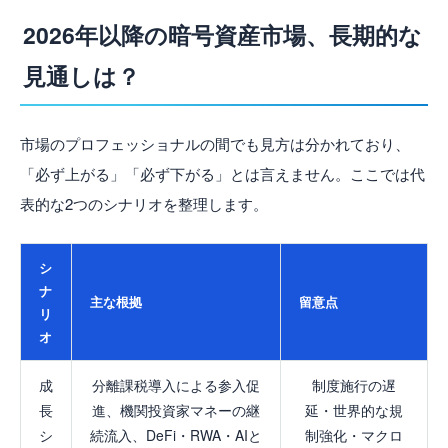
2026年以降の暗号資産市場、長期的な
見通しは？
市場のプロフェッショナルの間でも見方は分かれており、
「必ず上がる」「必ず下がる」とは言えません。ここでは代
表的な2つのシナリオを整理します。
シ
ナ
主な根拠
留意点
リ
オ
成
分離課税導入による参入促
制度施行の遅
長
進、機関投資家マネーの継
延・世界的な規
シ
続流入、DeFi・RWA・AIと
制強化・マクロ