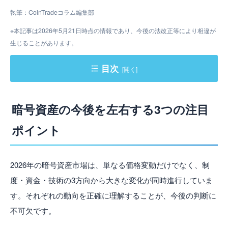
執筆：CoinTradeコラム編集部
※本記事は2026年5月21日時点の情報であり、今後の法改正等により相違が
生じることがあります。
目次
暗号資産の今後を左右する3つの注目ポイント
暗号資産の今後を左右する3つの注目
暗号資産に残るリスクと注意点
ポイント
2026年以降の暗号資産市場、長期的な見通しは？
暗号資産の今後を見据えた「賢い保有・運用の考え方」
2026年の暗号資産市場は、単なる価格変動だけでなく、制
CoinTradeなら暗号資産の今後に備えた運用が可能
度・資金・技術の3方向から大きな変化が同時進行していま
よくある質問
す。それぞれの動向を正確に理解することが、今後の判断に
不可欠です。
まとめ