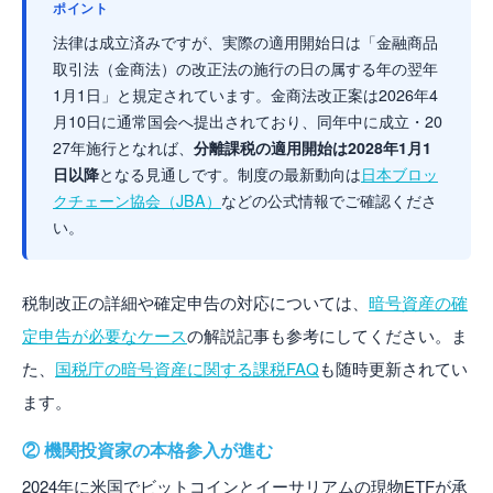
ポイント
法律は成立済みですが、実際の適用開始日は「金融商品
取引法（金商法）の改正法の施行の日の属する年の翌年
1月1日」と規定されています。金商法改正案は2026年4
月10日に通常国会へ提出されており、同年中に成立・20
27年施行となれば、
分離課税の適用開始は2028年1月1
日以降
となる見通しです。制度の最新動向は
日本ブロッ
クチェーン協会（JBA）
などの公式情報でご確認くださ
い。
税制改正の詳細や確定申告の対応については、
暗号資産の確
定申告が必要なケース
の解説記事も参考にしてください。ま
た、
国税庁の暗号資産に関する課税FAQ
も随時更新されてい
ます。
② 機関投資家の本格参入が進む
2024年に米国でビットコインとイーサリアムの現物ETFが承