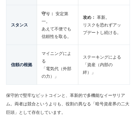
守り：
安定第
攻め：
革新。
一。
スタンス
リスクを恐れずアッ
あえて不便でも
プデートし続ける。
信頼性を取る。
マイニングによ
ステーキングによる
る
信頼の根拠
「資産（内部の
「電気代（外部
絆）」
の力）」
保守的で堅牢なビットコインと、革新的で多機能なイーサリア
ム。両者は競合というよりも、役割の異なる「暗号資産界の二大
巨頭」として存在しています。